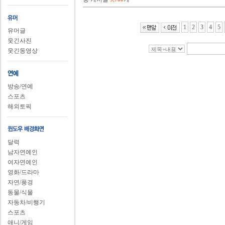
1
2
3
4
5
유머글
웃긴사진
웃긴동영상
방송/연예
스포츠
해외토픽
달력
남자연예인
여자연예인
영화/드라마
자연/풍경
동물/식물
자동차/비행기
스포츠
애니/게임