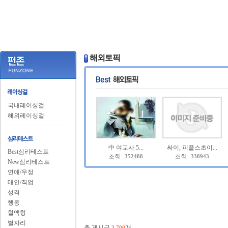
해외토픽
국내레이싱걸
해외레이싱걸
中 여교사 5...
싸이, 피플스초이...
Best심리테스트
조회 :
352488
조회 :
338943
New심리테스트
연애/우정
대인/직업
성격
행동
혈액형
별자리
총 게시글
개
3,700