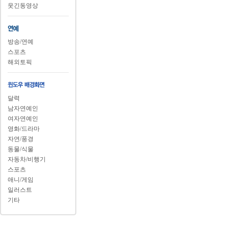
웃긴동영상
방송/연예
스포츠
해외토픽
달력
남자연예인
여자연예인
영화/드라마
자연/풍경
동물/식물
자동차/비행기
스포츠
애니/게임
일러스트
기타