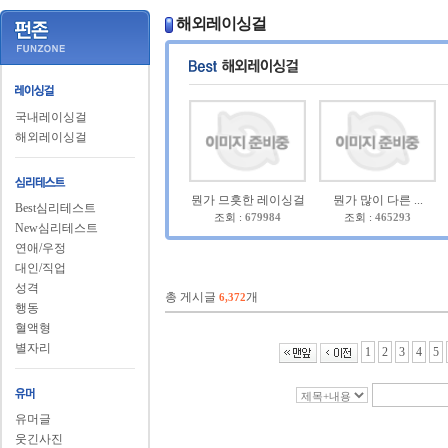
해외레이싱걸
국내레이싱걸
해외레이싱걸
뭔가 므흣한 레이싱걸
뭔가 많이 다른 ...
Best심리테스트
조회 :
679984
조회 :
465293
New심리테스트
연애/우정
대인/직업
성격
총 게시글
개
6,372
행동
혈액형
별자리
1
2
3
4
5
유머글
웃긴사진